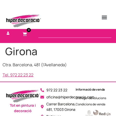
0
Girona
Ctra. Barcelona, 481 (l’Avellaneda)
Tel. 972 22 23 22
Informació de venda
972 22 23 22
oficina@hiperdecoracio.com
Entrega i devolucions
Carrer Barcelona,
Condicions de venda
Tot en pintura i
481, 17003 Girona
decoració