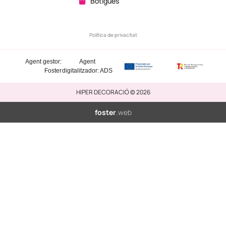
Botigues
Política de privacitat
Agent gestor:
Agent
Foster
digitalitzador: ADS
HIPER DECORACIÓ © 2026
foster
.web