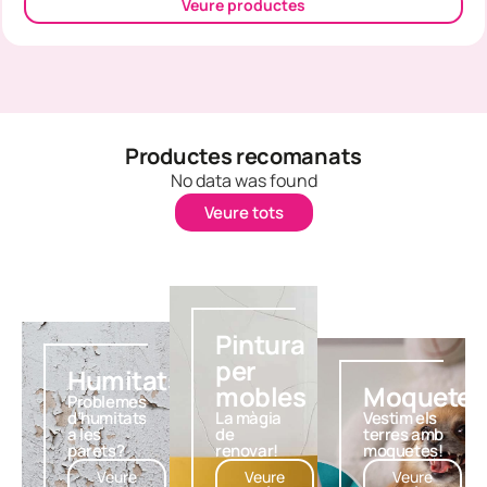
Veure productes
Productes recomanats
No data was found
Veure tots
Pintura
per
Humitats
mobles
Moquetes
Problemes
d’humitats
La màgia
Vestim els
a les
de
terres amb
parets?
renovar!
moquetes!
Veure
Veure
Veure