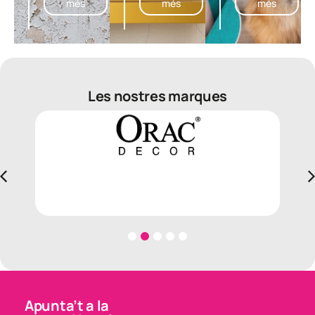
més
més
més
Les nostres marques
Apunta’t a la