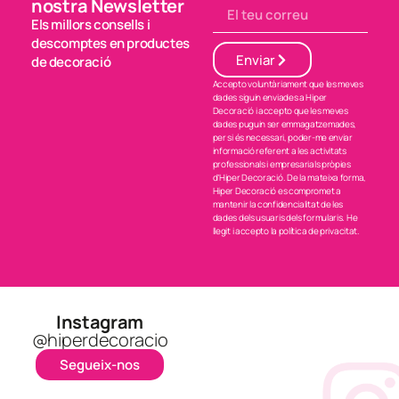
nostra Newsletter
Els millors consells i
descomptes en productes
Enviar
de decoració
Accepto voluntàriament que les meves
dades siguin enviades a Hiper
Decoració i accepto que les meves
dades puguin ser emmagatzemades,
per si és necessari, poder-me enviar
informació referent a les activitats
professionals i empresarials pròpies
d’Hiper Decoració. De la mateixa forma,
Hiper Decoració es compromet a
mantenir la confidencialitat de les
dades dels usuaris dels formularis. He
llegit i accepto la política de privacitat.
Instagram
@hiperdecoracio
Segueix-nos