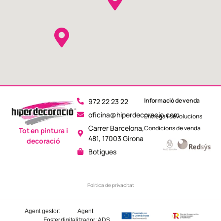
Informació de venda
972 22 23 22
oficina@hiperdecoracio.com
Entrega i devolucions
Carrer Barcelona,
Condicions de venda
Tot en pintura i
481, 17003 Girona
decoració
Botigues
Política de privacitat
Agent gestor:
Agent
Foster
digitalitzador: ADS