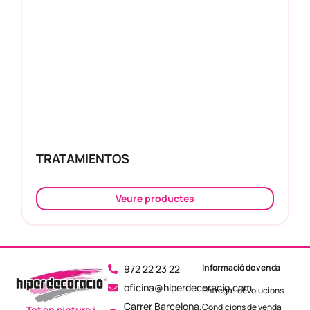
TRATAMIENTOS
Veure productes
Informació de venda
972 22 23 22
oficina@hiperdecoracio.com
Entrega i devolucions
Carrer Barcelona,
Condicions de venda
Tot en pintura i