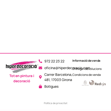
Informació de venda
972 22 23 22
oficina@hiperdecoracio.com
Entrega i devolucions
Carrer Barcelona,
Condicions de venda
Tot en pintura i
481, 17003 Girona
decoració
Botigues
Política de privacitat