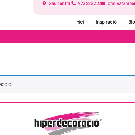
Seu central
972 222 322
oficina@hipe
Inici
Inspiració
Bl
ecció.