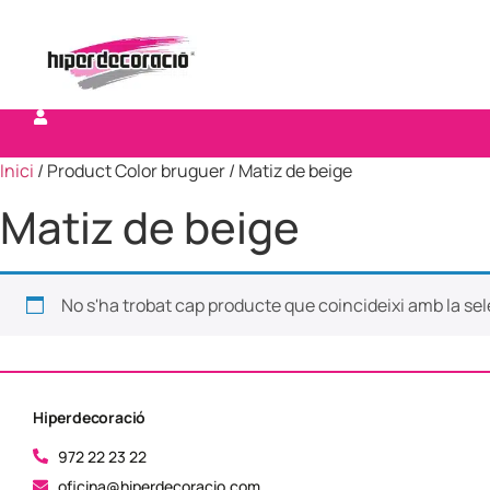
Inici
/ Product Color bruguer / Matiz de beige
Matiz de beige
No s'ha trobat cap producte que coincideixi amb la sel
Hiperdecoració
972 22 23 22
oficina@hiperdecoracio.com