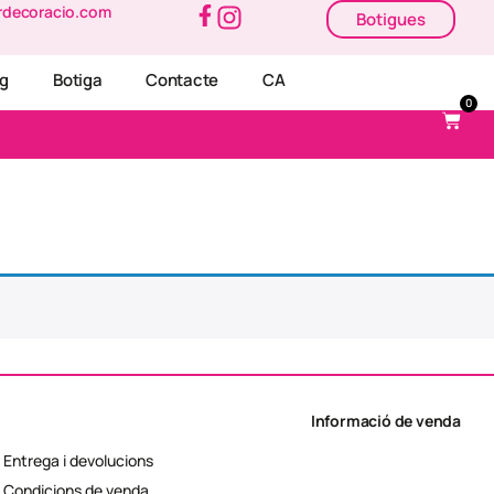
rdecoracio.com
Botigues
og
Botiga
Contacte
CA
0
Informació de venda
Entrega i devolucions
Condicions de venda