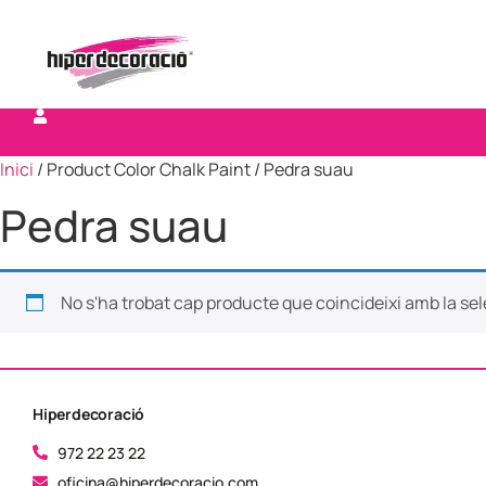
Inici
/ Product Color Chalk Paint / Pedra suau
Pedra suau
No s'ha trobat cap producte que coincideixi amb la sel
Hiperdecoració
972 22 23 22
oficina@hiperdecoracio.com