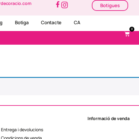
rdecoracio.com
Botigues
og
Botiga
Contacte
CA
0
Informació de venda
Entrega i devolucions
Condicions de venda