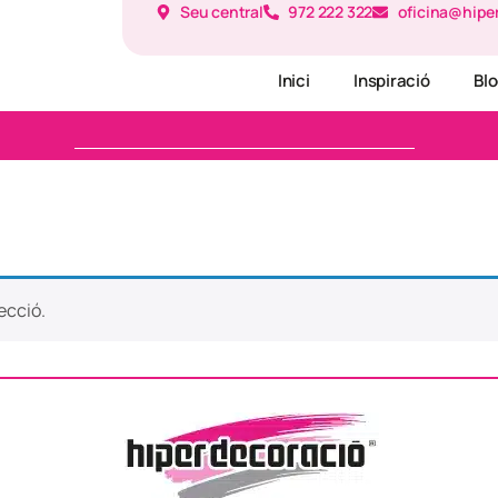
Seu central
972 222 322
oficina@hipe
Inici
Inspiració
Bl
ecció.