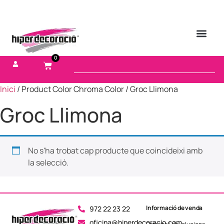
0
Inici
/ Product Color Chroma Color / Groc Llimona
Groc Llimona
No s'ha trobat cap producte que coincideixi amb
la selecció.
Informació de venda
972 22 23 22
oficina@hiperdecoracio.com