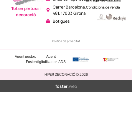
Entrega i devolucions
Carrer Barcelona,
Condicions de venda
Tot en pintura i
481, 17003 Girona
decoració
Botigues
Política de privacitat
Agent gestor:
Agent
Foster
digitalitzador: ADS
HIPER DECORACIÓ © 2026
foster
.web