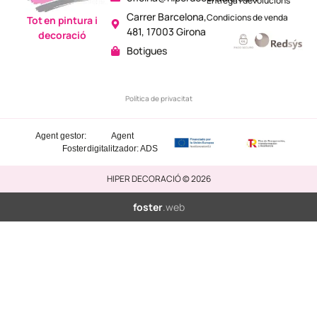
Entrega i devolucions
Carrer Barcelona,
Condicions de venda
Tot en pintura i
481, 17003 Girona
decoració
Botigues
Política de privacitat
Agent gestor:
Agent
Foster
digitalitzador: ADS
HIPER DECORACIÓ © 2026
foster
.web