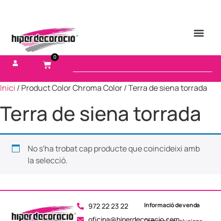
0
Inici
/ Product Color Chroma Color / Terra de siena torrada
Terra de siena torrada
No s'ha trobat cap producte que coincideixi amb
la selecció.
Informació de venda
972 22 23 22
oficina@hiperdecoracio.com