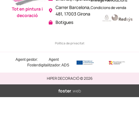
Entrega i devolucions
Carrer Barcelona,
Condicions de venda
Tot en pintura i
481, 17003 Girona
decoració
Botigues
Política de privacitat
Agent gestor:
Agent
Foster
digitalitzador: ADS
HIPER DECORACIÓ © 2026
foster
.web