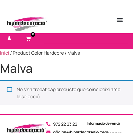
0
Inici
/ Product Color Hardcore / Malva
Malva
No s'ha trobat cap producte que coincideixi amb
la selecció.
Informació de venda
972 22 23 22
oficina@hiperdecoracio.com