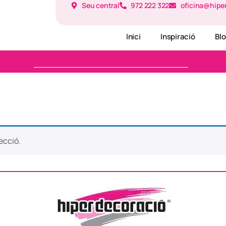
Seu central
972 222 322
oficina@hipe
Inici
Inspiració
Bl
ecció.