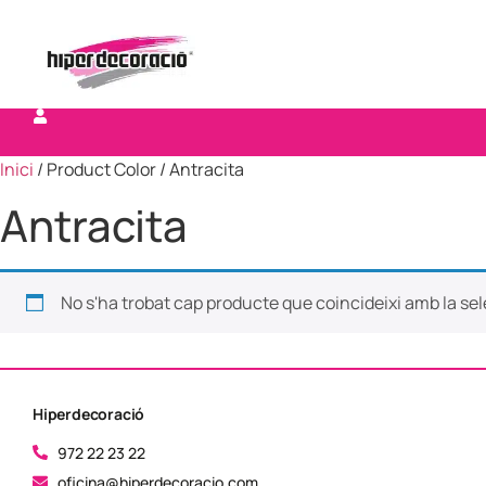
Inici
/ Product Color / Antracita
Antracita
No s'ha trobat cap producte que coincideixi amb la sel
Hiperdecoració
972 22 23 22
oficina@hiperdecoracio.com