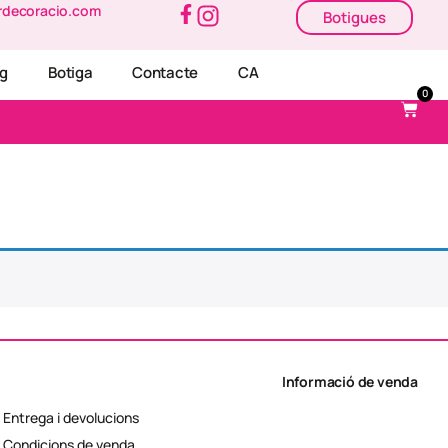
rdecoracio.com
Botigues
og
Botiga
Contacte
CA
0
Informació de venda
Entrega i devolucions
Condicions de venda