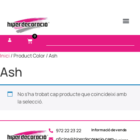
0
Inici
/ Product Color / Ash
Ash
No s'ha trobat cap producte que coincideixi amb
la selecció.
Informació de venda
972 22 23 22
oficina@hiperdecoracio.com