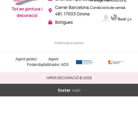
Entrega i devolucions
Carrer Barcelona,
Condicions de venda
Tot en pintura i
481, 17003 Girona
decoració
Botigues
Política de privacitat
Agent gestor:
Agent
Foster
digitalitzador: ADS
HIPER DECORACIÓ © 2026
foster
.web