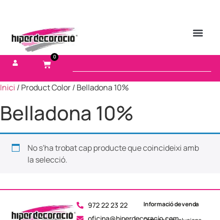
0
Inici
/ Product Color / Belladona 10%
Belladona 10%
No s'ha trobat cap producte que coincideixi amb
la selecció.
Informació de venda
972 22 23 22
oficina@hiperdecoracio.com