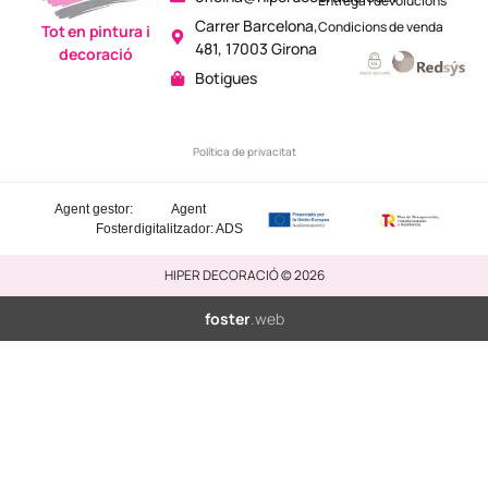
Entrega i devolucions
Carrer Barcelona,
Condicions de venda
Tot en pintura i
481, 17003 Girona
decoració
Botigues
Política de privacitat
Agent gestor:
Agent
Foster
digitalitzador: ADS
HIPER DECORACIÓ © 2026
foster
.web