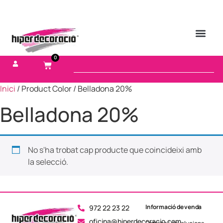
0
Inici
/ Product Color / Belladona 20%
Belladona 20%
No s'ha trobat cap producte que coincideixi amb
la selecció.
Informació de venda
972 22 23 22
oficina@hiperdecoracio.com