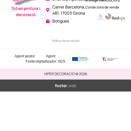
Entrega i devolucions
Carrer Barcelona,
Condicions de venda
Tot en pintura i
481, 17003 Girona
decoració
Botigues
Política de privacitat
Agent gestor:
Agent
Foster
digitalitzador: ADS
HIPER DECORACIÓ © 2026
foster
.web