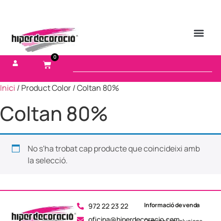
0
Inici
/ Product Color / Coltan 80%
Coltan 80%
No s'ha trobat cap producte que coincideixi amb
la selecció.
Informació de venda
972 22 23 22
oficina@hiperdecoracio.com