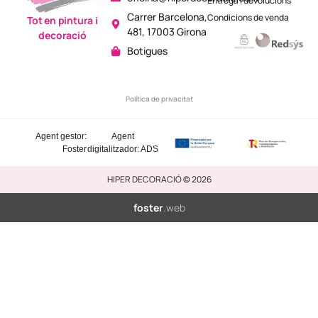
Entrega i devolucions
Carrer Barcelona,
Condicions de venda
Tot en pintura i
481, 17003 Girona
decoració
Botigues
Política de privacitat
Agent gestor:
Agent
Foster
digitalitzador: ADS
HIPER DECORACIÓ © 2026
foster
.web