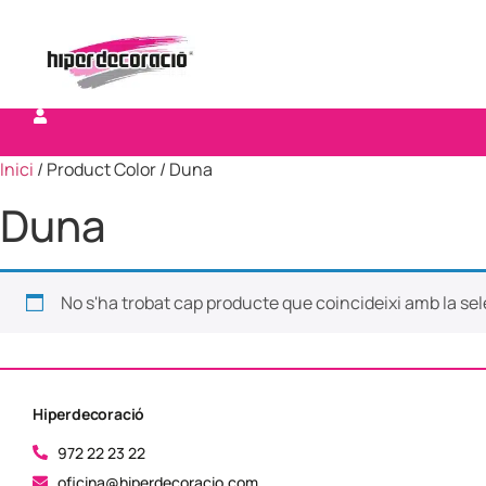
Inici
/ Product Color / Duna
Duna
No s'ha trobat cap producte que coincideixi amb la sel
Hiperdecoració
972 22 23 22
oficina@hiperdecoracio.com