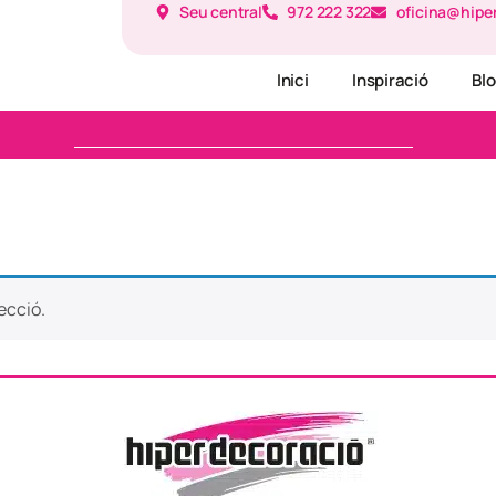
Seu central
972 222 322
oficina@hipe
Inici
Inspiració
Bl
ecció.