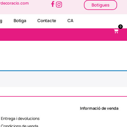
rdecoracio.com
Botigues
og
Botiga
Contacte
CA
0
Informació de venda
Entrega i devolucions
Condicions de venda