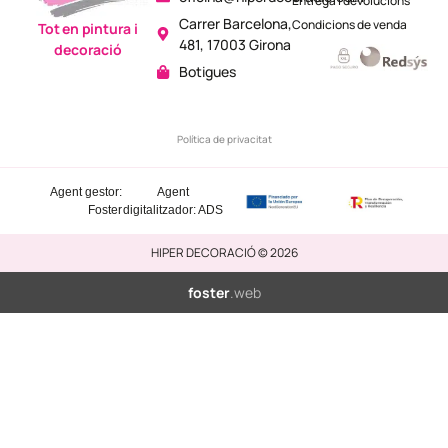
Entrega i devolucions
Carrer Barcelona,
Condicions de venda
Tot en pintura i
481, 17003 Girona
decoració
Botigues
Política de privacitat
Agent gestor:
Agent
Foster
digitalitzador: ADS
HIPER DECORACIÓ © 2026
foster
.web