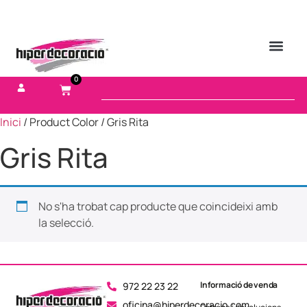
0
Inici
/ Product Color / Gris Rita
Gris Rita
No s'ha trobat cap producte que coincideixi amb
la selecció.
Informació de venda
972 22 23 22
oficina@hiperdecoracio.com