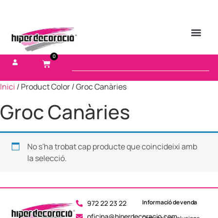
0
Inici
/ Product Color / Groc Canàries
Groc Canàries
No s'ha trobat cap producte que coincideixi amb
la selecció.
Informació de venda
972 22 23 22
oficina@hiperdecoracio.com