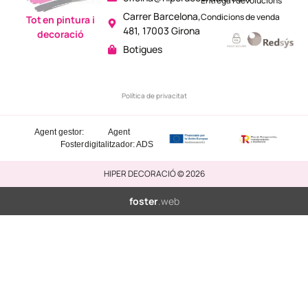
Entrega i devolucions
Carrer Barcelona,
Condicions de venda
Tot en pintura i
481, 17003 Girona
decoració
Botigues
Política de privacitat
Agent gestor:
Agent
Foster
digitalitzador: ADS
HIPER DECORACIÓ © 2026
foster
.web