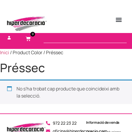
0
Inici
/ Product Color / Préssec
Préssec
No s'ha trobat cap producte que coincideixi amb
la selecció.
Informació de venda
972 22 23 22
oficina@hiperdecoracio.com