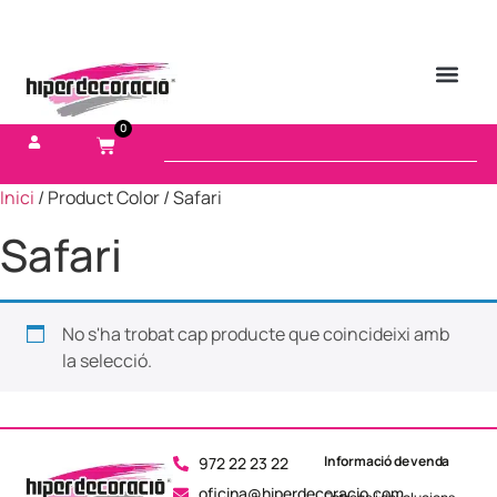
0
Inici
/ Product Color / Safari
Safari
No s'ha trobat cap producte que coincideixi amb
la selecció.
Informació de venda
972 22 23 22
oficina@hiperdecoracio.com