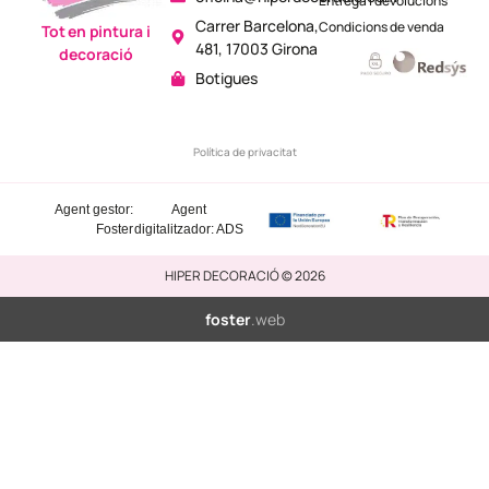
Entrega i devolucions
Carrer Barcelona,
Condicions de venda
Tot en pintura i
481, 17003 Girona
decoració
Botigues
Política de privacitat
Agent gestor:
Agent
Foster
digitalitzador: ADS
HIPER DECORACIÓ © 2026
foster
.web