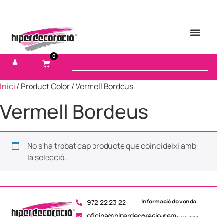
0
Inici
/ Product Color / Vermell Bordeus
Vermell Bordeus
No s'ha trobat cap producte que coincideixi amb
la selecció.
Informació de venda
972 22 23 22
oficina@hiperdecoracio.com