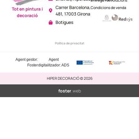
Entrega i devolucions
Carrer Barcelona,
Condicions de venda
Tot en pintura i
481, 17003 Girona
decoració
Botigues
Política de privacitat
Agent gestor:
Agent
Foster
digitalitzador: ADS
HIPER DECORACIÓ © 2026
foster
.web