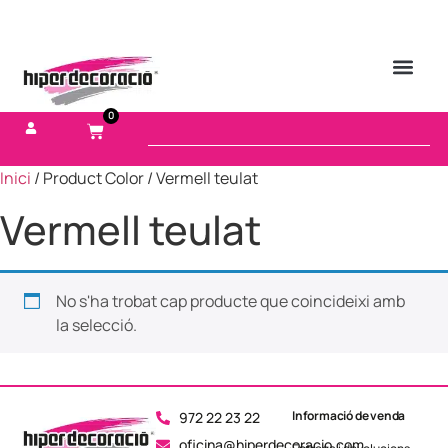
0
Inici
/ Product Color / Vermell teulat
Vermell teulat
No s'ha trobat cap producte que coincideixi amb
la selecció.
Informació de venda
972 22 23 22
oficina@hiperdecoracio.com