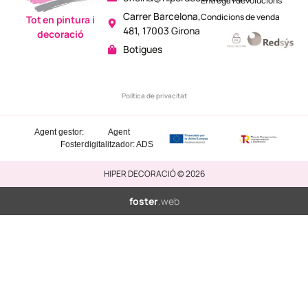
Entrega i devolucions
Carrer Barcelona,
Condicions de venda
Tot en pintura i
481, 17003 Girona
decoració
Botigues
Política de privacitat
Agent gestor:
Agent
Foster
digitalitzador: ADS
HIPER DECORACIÓ © 2026
foster
.web