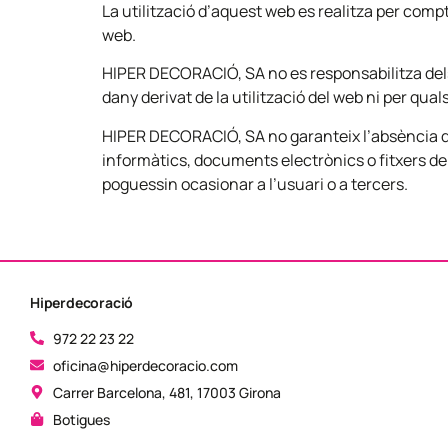
La utilització d’aquest web es realitza per comp
web.
HIPER DECORACIÓ, SA no es responsabilitza dels
dany derivat de la utilització del web ni per qua
HIPER DECORACIÓ, SA no garanteix l’absència de
informàtics, documents electrònics o fitxers d
poguessin ocasionar a l’usuari o a tercers.
Hiperdecoració
972 22 23 22
oficina@hiperdecoracio.com
Carrer Barcelona, 481, 17003 Girona
Botigues