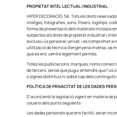
PROPIETAT INTEL·LECTUAL I INDUSTRIAL
HIPER DECORACIÓ, SA. Tots els drets reservados.T
imatges, fotografies, sons, fitxers, logotips, cod
forma de presentació dels materials inclosos en 
subjectes als drets de propietat industrial i int
exclusiu ús personal i privat, i es compromet a n
utilització de tècnica d’enginyeria inversa, oa mo
que es enc uentre legalment permès.
Totes les publicacions, marques, noms comercia
de tercers, sense que pugui entendre que l’ús o 
o signes distintius ni sobre cap dels continguts
POLÍTICA DE PRIVACITAT DE LES DADES PER
D’acord amb la legislació vigent en matèria de
usuaris dels punts següents:
Les dades personals que ens faciliti, seran inco