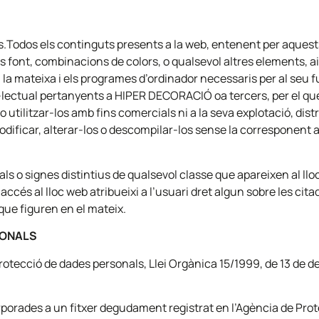
odos els continguts presents a la web, entenent per aquests a 
is font, combinacions de colors, o qualsevol altres elements, aix
la mateixa i els programes d’ordinador necessaris per al seu f
el·lectual pertanyents a HIPER DECORACIÓ oa tercers, per el que
o utilitzar-los amb fins comercials ni a la seva explotació, di
dificar, alterar-los o descompilar-los sense la corresponent auto
ls o signes distintius de qualsevol classe que apareixen al l
accés al lloc web atribueixi a l’usuari dret algun sobre les ci
 que figuren en el mateix.
SONALS
 protecció de dades personals, Llei Orgànica 15/1999, de 13 d
rporades a un fitxer degudament registrat en l’Agència de Prot