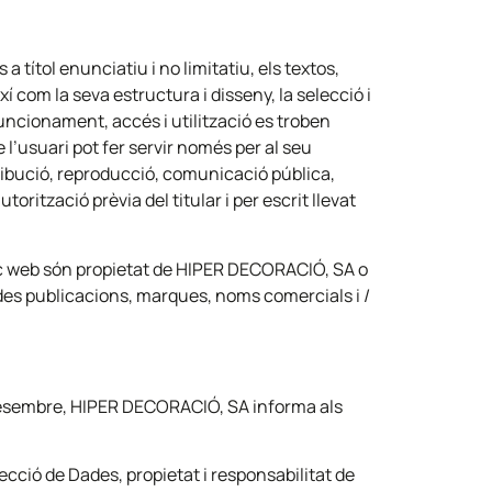
títol enunciatiu i no limitatiu, els textos,
í com la seva estructura i disseny, la selecció i
uncionament, accés i utilització es troben
 l’usuari pot fer servir només per al seu
stribució, reproducció, comunicació pública,
rització prèvia del titular i per escrit llevat
loc web són propietat de HIPER DECORACIÓ, SA o
tades publicacions, marques, noms comercials i /
e desembre, HIPER DECORACIÓ, SA informa als
ecció de Dades, propietat i responsabilitat de