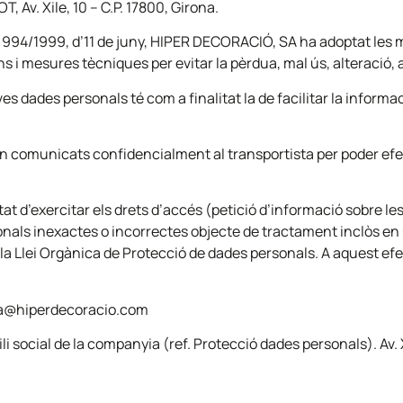
 Av. Xile, 10 – C.P. 17800, Girona.
ret 994/1999, d’11 de juny, HIPER DECORACIÓ, SA ha adoptat le
jans i mesures tècniques per evitar la pèrdua, mal ús, alteració,
s dades personals té com a finalitat la de facilitar la informació
n comunicats confidencialment al transportista per poder efect
tat d’exercitar els drets d’accés (petició d’informació sobre le
nals inexactes o incorrectes objecte de tractament inclòs en un
la Llei Orgànica de Protecció de dades personals. A aquest ef
ona@hiperdecoracio.com
li social de la companyia (ref. Protecció dades personals). Av. 