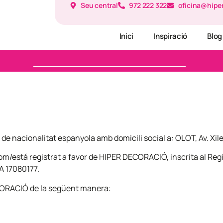
Seu central
972 222 322
oficina@hipe
Inici
Inspiració
Blog
 nacionalitat espanyola amb domicili social a: OLOT, Av. Xile, 
/está registrat a favor de HIPER DECORACIÓ, inscrita al Regist
 A 17080177.
CORACIÓ de la següent manera: