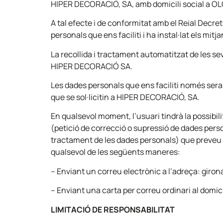
HIPER DECORACIÓ, SA, amb domicili social a OLOT,
A tal efecte i de conformitat amb el Reial Dec
personals que ens faciliti i ha instal·lat els mit
La recollida i tractament automatitzat de les seve
HIPER DECORACIÓ SA.
Les dades personals que ens faciliti només sera
que se sol·licitin a HIPER DECORACIÓ, SA.
En qualsevol moment, l’usuari tindrà la possibili
(petició de correcció o supressió de dades perso
tractament de les dades personals) que preveu 
qualsevol de les següents maneres:
– Enviant un correu electrònic a l’adreça: gir
– Enviant una carta per correu ordinari al domici
LIMITACIÓ DE RESPONSABILITAT