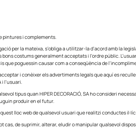
e pintures i complements.
ació per la mateixa, s’obliga a utilitzar-la d’acord amb la legi
 els bons costums generalment acceptats i l’ordre públic. L’us
dicis que poguessin causar com a conseqüència de l’incomplime
cceptar i conèixer els advertiments legals que aquí es recullen
i l’usuari.
ualsevol tipus quan HIPER DECORACIÓ, SA ho consideri necessari
uguin produir en el futur.
est lloc web de qualsevol usuari que realitzi conductes il·líc
ot cas, de suprimir, alterar, eludir o manipular qualsevol disp