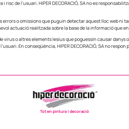
te i risc de l’usuari. HIPER DECORACIÓ, SA no es responsabilitza
 errors o omissions que puguin detectar aquest lloc web ni ta
lsevol actuació realitzada sobre la base de la informació que en
 virus o altres elements lesius que poguessin causar danys o
e l’usuari. En conseqüència, HIPER DECORACIÓ, SA no respon p
Tot en pintura i decoració