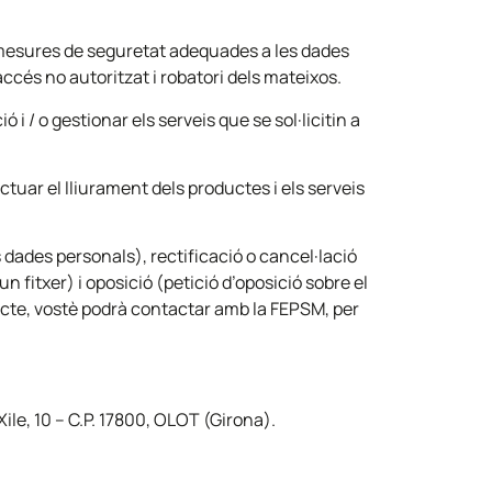
s mesures de seguretat adequades a les dades
 accés no autoritzat i robatori dels mateixos.
 i / o gestionar els serveis que se sol·licitin a
uar el lliurament dels productes i els serveis
s dades personals), rectificació o cancel·lació
 fitxer) i oposició (petició d’oposició sobre el
ecte, vostè podrà contactar amb la FEPSM, per
Xile, 10 – C.P. 17800, OLOT (Girona).