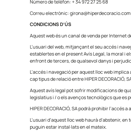
Número de telèfon: + 34 972 27 25 68
Correu electrònic: girona@hiperdecoracio.com
CONDICIONS D’ÚS
Aquest web és un canal de venda per Internet d
L’usuari del web, mitjançant el seu accés i naveg
establertes en el present Avís Legal, la moral i
enfront de tercers, de qualsevol danys i perju
L’accés i navegació per aquest lloc web implica a
cap tipus de relació entre HIPER DECORACIÓ, SA 
Aquest avís legal pot sofrir modificacions de q
legislatius i / o els avenços tecnològics que es p
HIPER DECORACIÓ, SA podrà prohibir l’accés a aqu
L’usuari d’aquest lloc web haurà d’abstenir, en t
puguin estar instal·lats en el mateix.