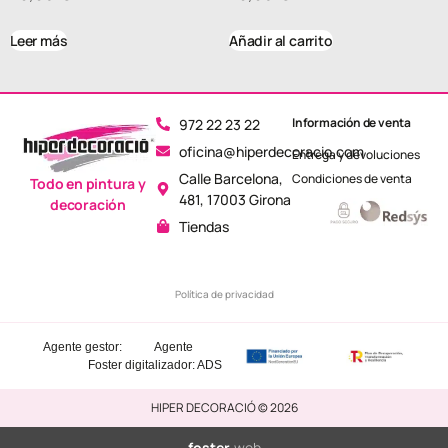
Leer más
Añadir al carrito
Información de venta
972 22 23 22
oficina@hiperdecoracio.com
Entrega y devoluciones
Calle Barcelona, ​​
Condiciones de venta
Todo en pintura y
481, 17003 Girona
decoración
Tiendas
Política de privacidad
Agente gestor:
Agente
Foster
digitalizador: ADS
HIPER DECORACIÓ © 2026
foster
.web