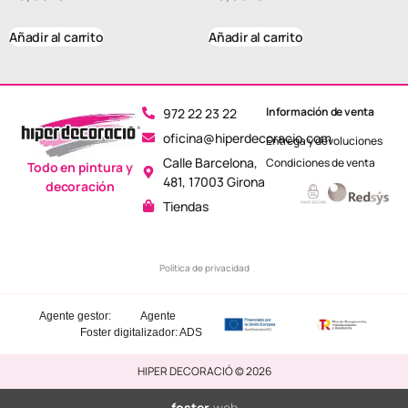
Añadir al carrito
Añadir al carrito
Información de venta
972 22 23 22
oficina@hiperdecoracio.com
Entrega y devoluciones
Calle Barcelona, ​​
Condiciones de venta
Todo en pintura y
481, 17003 Girona
decoración
Tiendas
Política de privacidad
Agente gestor:
Agente
Foster
digitalizador: ADS
HIPER DECORACIÓ © 2026
foster
.web