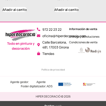
Añadir al carrito
Añadir al carrito
Información de venta
972 22 23 22
oficina@hiperdecoracio.com
Entrega y devoluciones
Calle Barcelona, ​​
Condiciones de venta
Todo en pintura y
481, 17003 Girona
decoración
Tiendas
Política de privacidad
Agente gestor:
Agente
Foster
digitalizador: ADS
HIPER DECORACIÓ © 2026
foster
.web