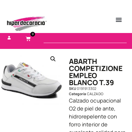
0
ABARTH
COMPETIZIONE
EMPLEO
BLANCO T.39
SKU
0191913302
Categoría
CALZADO
Calzado ocupacional
O2 de piel de ante,
hidrorepelente con
forro interior de