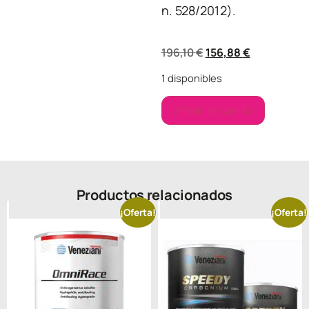
n. 528/2012).
196,10
€
156,88
€
1 disponibles
Añadir al carrito
Productos relacionados
¡Oferta!
¡Oferta!