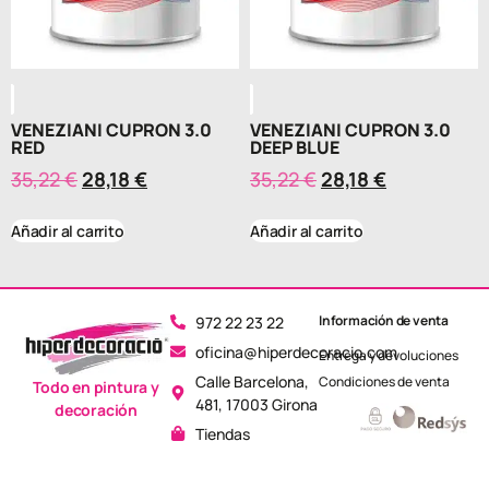
VENEZIANI CUPRON 3.0
VENEZIANI CUPRON 3.0
RED
DEEP BLUE
35,22
€
28,18
€
35,22
€
28,18
€
Añadir al carrito
Añadir al carrito
Información de venta
972 22 23 22
oficina@hiperdecoracio.com
Entrega y devoluciones
Calle Barcelona, ​​
Condiciones de venta
Todo en pintura y
481, 17003 Girona
decoración
Tiendas