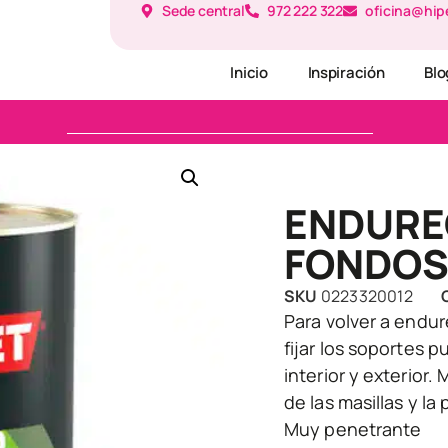
Sede central
972 222 322
oficina@hip
Inicio
Inspiración
Blo
ENDURE
FONDOS
SKU
0223320012
Para volver a endur
fijar los soportes 
interior y exterior.
de las masillas y la
Muy penetrante