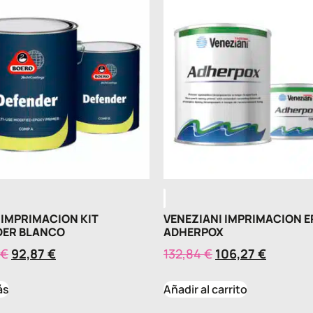
 IMPRIMACION KIT
VENEZIANI IMPRIMACION E
DER BLANCO
ADHERPOX
€
92,87
€
132,84
€
106,27
€
ás
Añadir al carrito