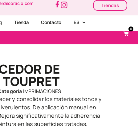
erdecoracio.com
Tiendas
g
Tienda
Contacto
ES
0
CEDOR DE
 TOUPRET
Categoría
IMPRIMACIONES
ecer y consolidar los materiales tonos y
pulverulentos. De aplicación manual en
 Mejora significativamente la adherencia
 pintura en las superficies tratadas.