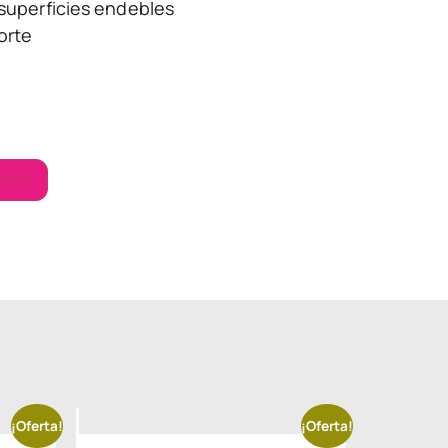
 superficies endebles
orte
rrito
¡Oferta!
¡Oferta!