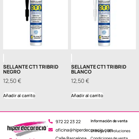
SELLANTE CT1 TRIBRID
SELLANTE CT1 TRIBRID
NEGRO
BLANCO
12,50
€
12,50
€
Añadir al carrito
Añadir al carrito
Información de venta
972 22 23 22
oficina@hiperdecoracio.com
Entrega y devoluciones
Calle Barcelona, ​​
Condiciones de venta