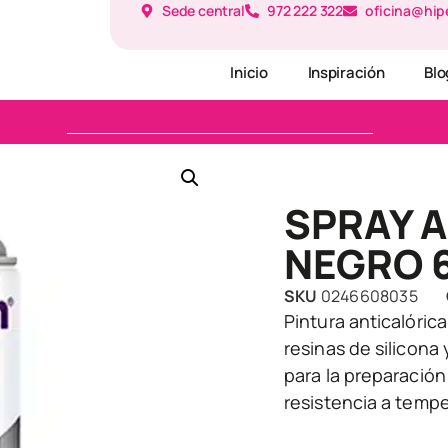
Sede central
972 222 322
oficina@hip
Inicio
Inspiración
Blo
SPRAY 
NEGRO 6
SKU
0246608035
Pintura anticalóri
resinas de silicona
para la preparació
resistencia a temp