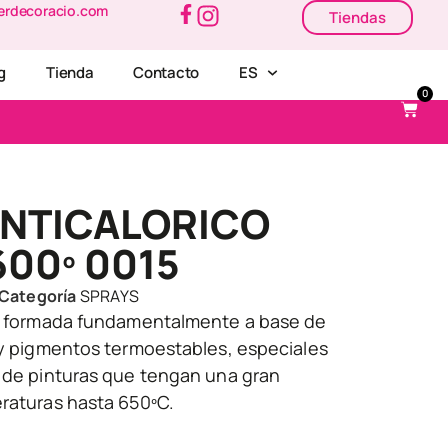
erdecoracio.com
Tiendas
g
Tienda
Contacto
ES
0
ANTICALORICO
00º 0015
Categoría
SPRAYS
ca formada fundamentalmente a base de
 y pigmentos termoestables, especiales
n de pinturas que tengan una gran
eraturas hasta 650ºC.