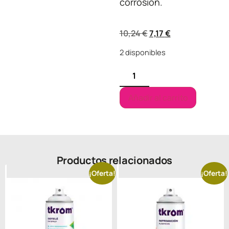
corrosión.
10,24
€
7,17
€
2 disponibles
Añadir al carrito
Productos relacionados
¡Oferta!
¡Oferta!