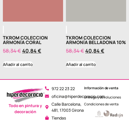
TKROM COLECCION
TKROM COLECCION
ARMONÍA CORAL
ARMONÍA BELLADONA 10%
58,34
€
40,84
€
58,34
€
40,84
€
Añadir al carrito
Añadir al carrito
Información de venta
972 22 23 22
oficina@hiperdecoracio.com
Entrega y devoluciones
Calle Barcelona, ​​
Condiciones de venta
Todo en pintura y
481, 17003 Girona
decoración
Tiendas