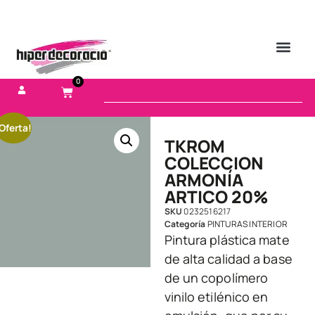
0
Oferta!
TKROM
COLECCION
ARMONÍA
ARTICO 20%
SKU
0232516217
Categoría
PINTURAS INTERIOR
Pintura plástica mate
de alta calidad a base
de un copolímero
vinilo etilénico en