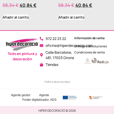
58,34
€
40,84
€
58,34
€
40,84
€
Añadir al carrito
Añadir al carrito
Información de venta
972 22 23 22
oficina@hiperdecoracio.com
Entrega y devoluciones
Calle Barcelona, ​​
Condiciones de venta
Todo en pintura y
481, 17003 Girona
decoración
Tiendas
Política de privacidad
Agente gestor:
Agente
Foster
digitalizador: ADS
HIPER DECORACIÓ © 2026