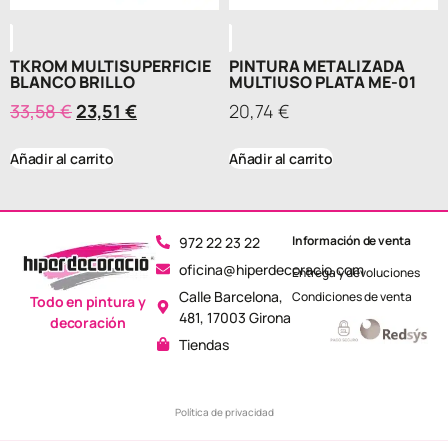
TKROM MULTISUPERFICIE
PINTURA METALIZADA
BLANCO BRILLO
MULTIUSO PLATA ME-01
33,58
€
23,51
€
20,74
€
Añadir al carrito
Añadir al carrito
Información de venta
972 22 23 22
oficina@hiperdecoracio.com
Entrega y devoluciones
Calle Barcelona, ​​
Condiciones de venta
Todo en pintura y
481, 17003 Girona
decoración
Tiendas
Política de privacidad