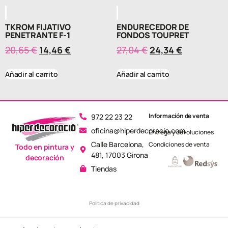
TKROM FIJATIVO
ENDURECEDOR DE
PENETRANTE F-1
FONDOS TOUPRET
20,65
€
14,46
€
27,04
€
24,34
€
Añadir al carrito
Añadir al carrito
Información de venta
972 22 23 22
oficina@hiperdecoracio.com
Entrega y devoluciones
Calle Barcelona, ​​
Condiciones de venta
Todo en pintura y
481, 17003 Girona
decoración
Tiendas
Política de privacidad