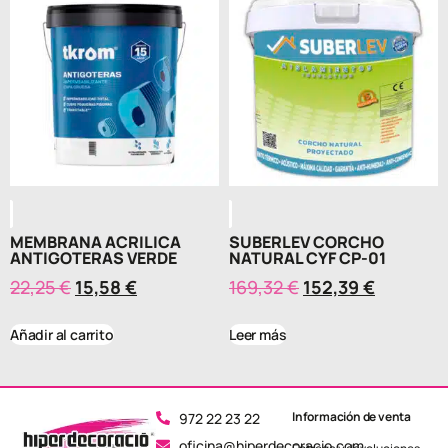
MEMBRANA ACRILICA
SUBERLEV CORCHO
ANTIGOTERAS VERDE
NATURAL CYF CP-01
22,25
€
15,58
€
169,32
€
152,39
€
Añadir al carrito
Leer más
Información de venta
972 22 23 22
oficina@hiperdecoracio.com