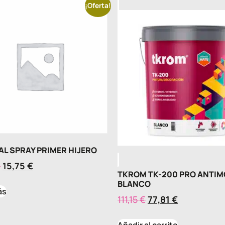
¡Oferta!
L SPRAY PRIMER HIJERO
€
15,75
€
TKROM TK-200 PRO ANTI
BLANCO
ás
111,15
€
77,81
€