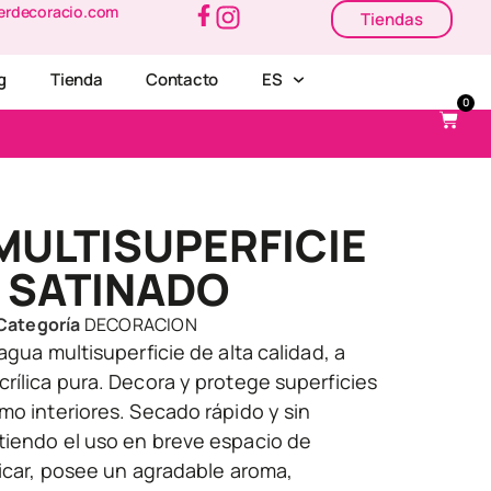
erdecoracio.com
Tiendas
g
Tienda
Contacto
ES
0
MULTISUPERFICIE
 SATINADO
Categoría
DECORACION
agua multisuperficie de alta calidad, a
rílica pura. Decora y protege superficies
mo interiores. Secado rápido y sin
tiendo el uso en breve espacio de
licar, posee un agradable aroma,