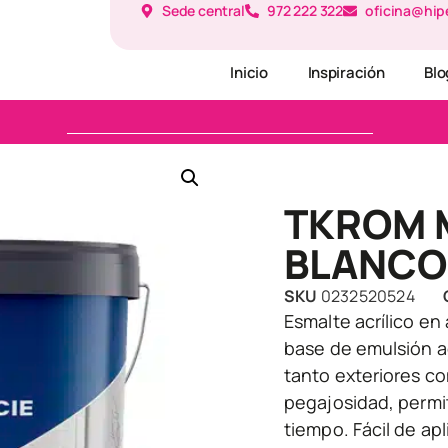
Sede central
972 222 322
oficina@hip
Inicio
Inspiración
Blo
TKROM 
BLANCO
SKU
0232520524
Esmalte acrílico en 
base de emulsión ac
tanto exteriores co
pegajosidad, permi
tiempo. Fácil de ap