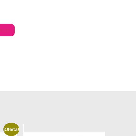
rrito
¡Oferta!