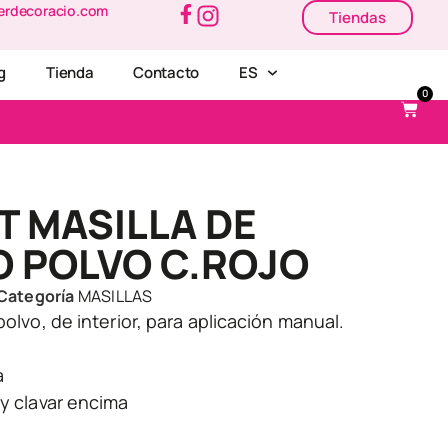
erdecoracio.com
Tiendas
g
Tienda
Contacto
ES
0
 MASILLA DE
O POLVO C.ROJO
Categoría
MASILLAS
polvo, de interior, para aplicación manual.
a
 y clavar encima