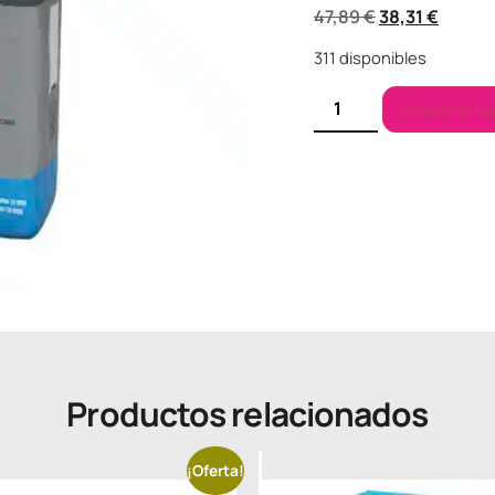
47,89
€
38,31
€
311 disponibles
Añadir al ca
Productos relacionados
¡Oferta!