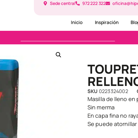
Sede central
972 222 322
oficina@hip
Inicio
Inspiración
Blo
TOUPRET
RELLEN
SKU
0223324002
Masilla de lleno en 
Sin merma
En capa fina no ray
Se puede atornillar