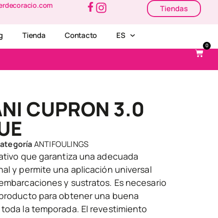
erdecoracio.com
Tiendas
g
Tienda
Contacto
ES
0
NI CUPRON 3.0
UE
ategoría
ANTIFOULINGS
lativo que garantiza una adecuada
al y permite una aplicación universal
 embarcaciones y sustratos. Es necesario
 producto para obtener una buena
 toda la temporada. El revestimiento