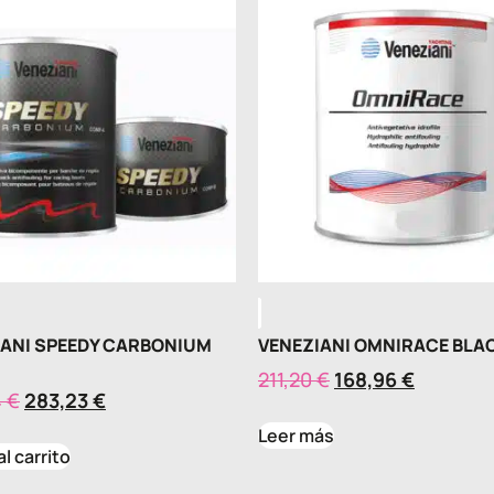
IANI SPEEDY CARBONIUM
VENEZIANI OMNIRACE BLA
211,20
€
168,96
€
4
€
283,23
€
Leer más
al carrito