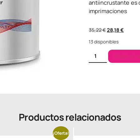
antiincrustante es 
imprimaciones
35,22
€
28,18
€
13 disponibles
Añadir al ca
Productos relacionados
¡Oferta!