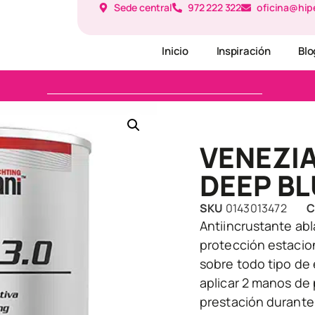
Sede central
972 222 322
oficina@hip
Inicio
Inspiración
Blo
VENEZIA
DEEP BL
SKU
0143013472
C
Antiincrustante ab
protección estacion
sobre todo tipo de
aplicar 2 manos de
prestación durante