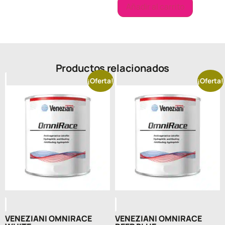
Añadir al carrito
Productos relacionados
¡Oferta!
¡Oferta!
VENEZIANI OMNIRACE
VENEZIANI OMNIRACE