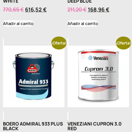
WHITE
DEEP BLUE
770,65
€
616,52
€
211,20
€
168,96
€
Añadir al carrito
Añadir al carrito
¡Oferta!
¡Oferta!
BOERO ADMIRAL 933 PLUS
VENEZIANI CUPRON 3.0
BLACK
RED