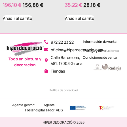
196,10
€
156,88
€
35,22
€
28,18
€
Añadir al carrito
Añadir al carrito
Información de venta
972 22 23 22
oficina@hiperdecoracio.com
Entrega y devoluciones
Calle Barcelona, ​​
Condiciones de venta
Todo en pintura y
481, 17003 Girona
decoración
Tiendas
Política de privacidad
Agente gestor:
Agente
Foster
digitalizador: ADS
HIPER DECORACIÓ © 2026