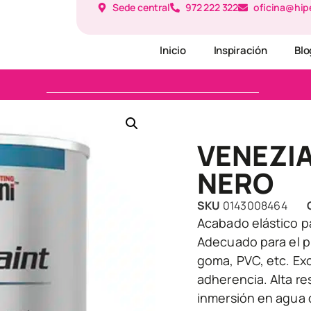
Sede central
972 222 322
oficina@hip
Inicio
Inspiración
Blo
VENEZI
NERO
SKU
0143008464
Acabado elástico 
Adecuado para el p
goma, PVC, etc. Exce
adherencia. Alta re
inmersión en agua d