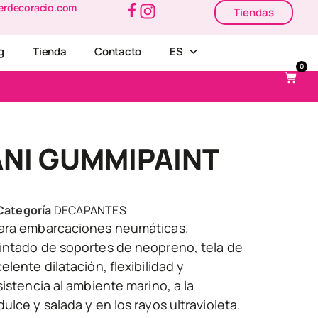
erdecoracio.com
Tiendas
g
Tienda
Contacto
ES
0
ANI GUMMIPAINT
Categoría
DECAPANTES
para embarcaciones neumáticas.
intado de soportes de neopreno, tela de
lente dilatación, flexibilidad y
sistencia al ambiente marino, a la
ulce y salada y en los rayos ultravioleta.