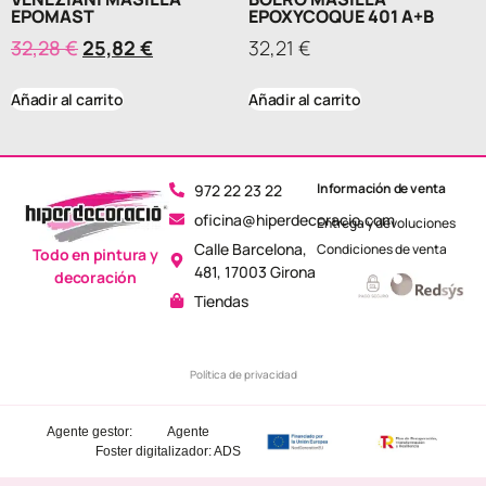
EPOMAST
EPOXYCOQUE 401 A+B
32,28
€
25,82
€
32,21
€
Añadir al carrito
Añadir al carrito
Información de venta
972 22 23 22
oficina@hiperdecoracio.com
Entrega y devoluciones
Calle Barcelona, ​​
Condiciones de venta
Todo en pintura y
481, 17003 Girona
decoración
Tiendas
Política de privacidad
Agente gestor:
Agente
Foster
digitalizador: ADS