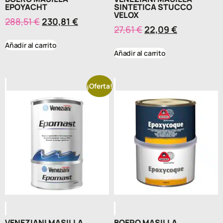
EPOYACHT
SINTETICA STUCCO
VELOX
288,51
€
230,81
€
27,61
€
22,09
€
Añadir al carrito
Añadir al carrito
¡Oferta!
VENEZIANI MASILLA
BOERO MASILLA