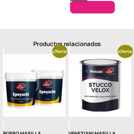
Añadir al carrito
Productos relacionados
¡Oferta!
¡Oferta!
BOERO MASILLA
VENEZIANI MASILLA