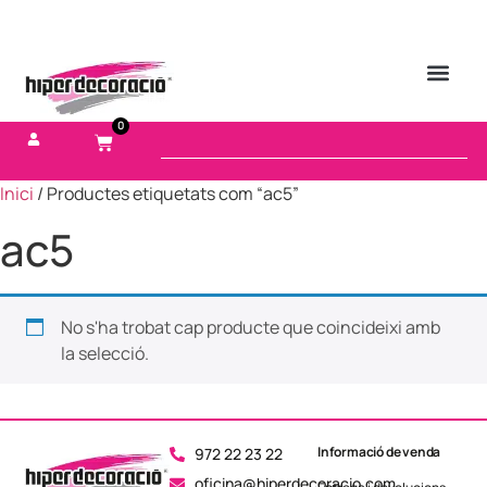
0
Inici
/ Productes etiquetats com “ac5”
ac5
No s'ha trobat cap producte que coincideixi amb
la selecció.
Informació de venda
972 22 23 22
oficina@hiperdecoracio.com