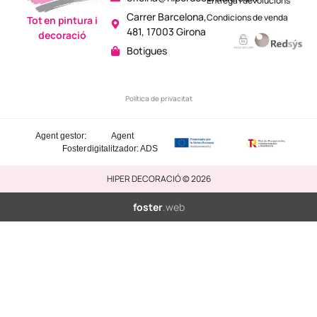
Entrega i devolucions
Carrer Barcelona,
Condicions de venda
Tot en pintura i
481, 17003 Girona
decoració
Botigues
Política de privacitat
Agent gestor:
Agent
Foster
digitalitzador: ADS
HIPER DECORACIÓ © 2026
foster
.web