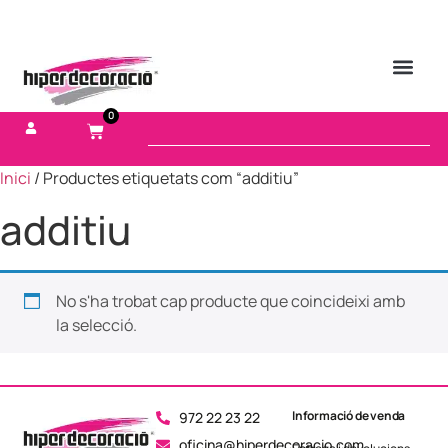
0
Inici
/ Productes etiquetats com “additiu”
additiu
No s'ha trobat cap producte que coincideixi amb
la selecció.
Informació de venda
972 22 23 22
oficina@hiperdecoracio.com