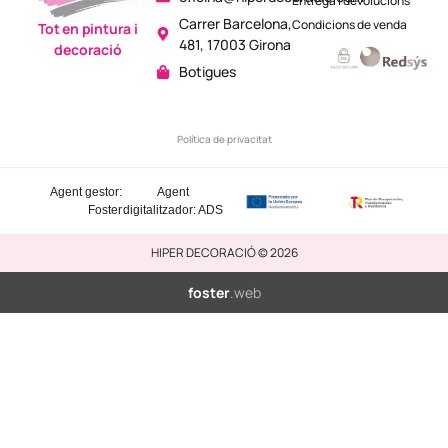
Entrega i devolucions
Carrer Barcelona,
Condicions de venda
Tot en pintura i
481, 17003 Girona
decoració
Botigues
Política de privacitat
Agent gestor:
Agent
Foster
digitalitzador: ADS
HIPER DECORACIÓ © 2026
foster
.web