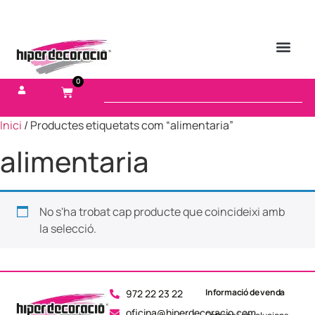
0
Inici
/ Productes etiquetats com “alimentaria”
alimentaria
No s'ha trobat cap producte que coincideixi amb
la selecció.
Informació de venda
972 22 23 22
oficina@hiperdecoracio.com