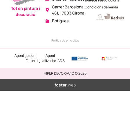
Entrega i devolucions
Carrer Barcelona,
Condicions de venda
Tot en pintura i
481, 17003 Girona
decoració
Botigues
Política de privacitat
Agent gestor:
Agent
Foster
digitalitzador: ADS
HIPER DECORACIÓ © 2026
foster
.web