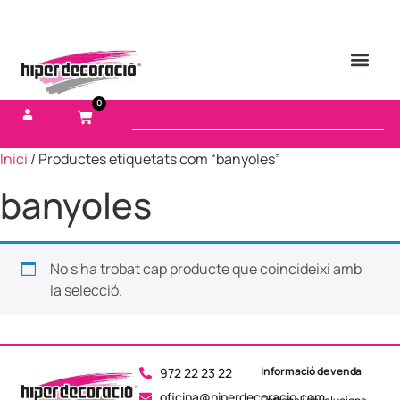
0
Inici
/ Productes etiquetats com “banyoles”
banyoles
No s'ha trobat cap producte que coincideixi amb
la selecció.
Informació de venda
972 22 23 22
oficina@hiperdecoracio.com