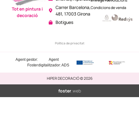
Entrega i devolucions
Carrer Barcelona,
Condicions de venda
Tot en pintura i
481, 17003 Girona
decoració
Botigues
Política de privacitat
Agent gestor:
Agent
Foster
digitalitzador: ADS
HIPER DECORACIÓ © 2026
foster
.web