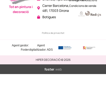
Entrega i devolucions
Carrer Barcelona,
Condicions de venda
Tot en pintura i
481, 17003 Girona
decoració
Botigues
Política de privacitat
Agent gestor:
Agent
Foster
digitalitzador: ADS
HIPER DECORACIÓ © 2026
foster
.web