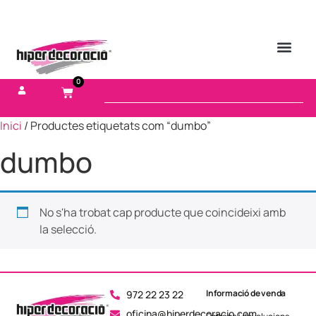
0
Inici
/ Productes etiquetats com “dumbo”
dumbo
No s'ha trobat cap producte que coincideixi amb
la selecció.
Informació de venda
972 22 23 22
oficina@hiperdecoracio.com