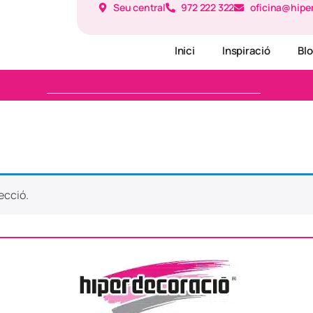
Seu central
972 222 322
oficina@hipe
Inici
Inspiració
Bl
ecció.