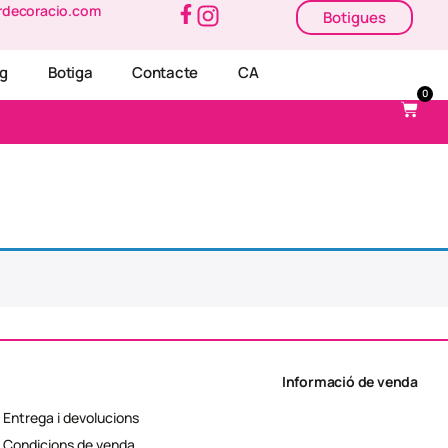
rdecoracio.com
Botigues
og
Botiga
Contacte
CA
0
Informació de venda
Entrega i devolucions
Condicions de venda