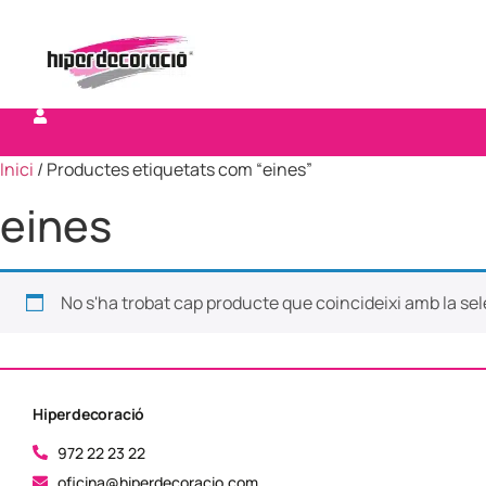
Inici
/ Productes etiquetats com “eines”
eines
No s'ha trobat cap producte que coincideixi amb la sel
Hiperdecoració
972 22 23 22
oficina@hiperdecoracio.com