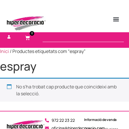
0
Inici
/ Productes etiquetats com “espray”
espray
No s'ha trobat cap producte que coincideixi amb
la selecció.
Informació de venda
972 22 23 22
oficina@hiperdecoracio.com