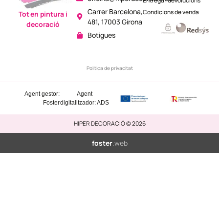
Entrega i devolucions
Carrer Barcelona,
Condicions de venda
Tot en pintura i
481, 17003 Girona
decoració
Botigues
Política de privacitat
Agent gestor:
Agent
Foster
digitalitzador: ADS
HIPER DECORACIÓ © 2026
foster
.web