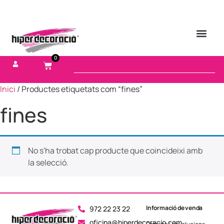
0
Inici
/ Productes etiquetats com “fines”
fines
No s'ha trobat cap producte que coincideixi amb
la selecció.
Informació de venda
972 22 23 22
oficina@hiperdecoracio.com