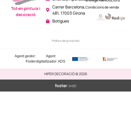
Entrega i devolucions
Carrer Barcelona,
Condicions de venda
Tot en pintura i
481, 17003 Girona
decoració
Botigues
Política de privacitat
Agent gestor:
Agent
Foster
digitalitzador: ADS
HIPER DECORACIÓ © 2026
foster
.web